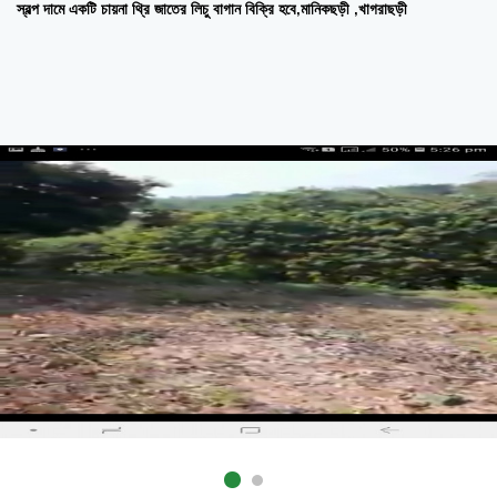
স্বল্প দামে একটি চায়না থ্রি জাতের লিচু বাগান বিক্রি হবে,মানিকছড়ী ,খাগরাছড়ী