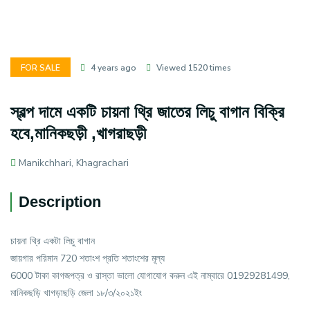
FOR SALE
4 years ago
Viewed 1520 times
স্বল্প দামে একটি চায়না থ্রি জাতের লিচু বাগান বিক্রি
হবে,মানিকছড়ী ,খাগরাছড়ী
Manikchhari, Khagrachari
Description
চায়না থ্রি একটা লিচু বাগান
জায়গার পরিমান 720 শতাংশ প্রতি শতাংশের মূল্য
6000 টাকা কাগজপত্র ও রাস্তা ভালো যোগাযোগ করুন এই নাম্বারে 01929281499,
মানিকছড়ি খাগড়াছড়ি জেলা ১৮/৩/২০২১ইং