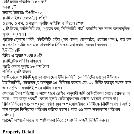
মোট জমির পরিমাণঃ ৭.৫০ কাঠা
ভবনঃ ১টি
ভবনের উচ্চতাঃ বি+জি+১০
ফ্ল্যাট সাইজঃ ১৩৫০(±) বর্গফুট
৩ বেড, ৩ বাথ, ৩ বারান্দা, ড্রয়িং-ডাইনিং ও কিচেন স্পেস
২ টি লিফট, কমিউনিটি হল, প্রেয়ার রুম, সিকিউরিটি গার্ড কোয়ার্টার সহ সকল অত্যাধুনিক
সুবিধা বিদ্যমান।
গ্রাউন্ড ফ্লোরে পার্কিং, ইউটিলিটি এরিয়া (সাব-ষ্টেশন, জেনারেটর, ওয়াটার পাম্প), গার্ড রুম
ও গেস্ট ওয়েটিং রুম এবং সার্বক্ষণিক সিসি ক্যামেরা দ্বারা নিয়ন্ত্রণ ব্যবস্থা।
ইউনিটঃ ৪টি
বিল্ডিং এ ফ্ল্যাট সংখ্যা ৪০টি
ফ্ল্যাট বন্টনঃ লটারির মাধ্যমে
প্রতি শেয়ার মুল্যঃ ১৬ লক্ষ টাকা।
পার্কিংঃ ২৭টি থাকবে
প্লট থেকে ৩ মিনিট দূরত্বে বাংলাদেশ ইউনিভার্সিটি, ১০ মিনিটের দুরত্বে ইউল্যাব
ইউনিভার্সিটি, মোহাম্মদপুর বাসস্টান্ট ১৫ মিনিটের দুরুত্ব এবং ৩০ মিনিট দুরত্বে সংসদ ভবন
ও ধানমন্ডি। সবগুলিই পায়ে হাটার দুরত্বে।
শেয়ারের টাকা পরিশোধের সাথে সাথে রেশিও অনুযায়ী জমি রেজিষ্ট্রেশন শেয়ার হোল্ডার এর
নামে। যার জন্য পরবর্তী কোনো ফ্লাট রেজিষ্ট্রেশনের কোনো ঝামেলা থাকবে না।
বিল্ডিং নির্মানের খরচ ও প্রকৃত নির্মাণ ব্যয় ও প্রয়োজনীয়তার নিরীক্ষে নির্দিষ্ট পরিমাণ অর্থ ১
মাস অন্তর কিস্তিতে পরিশোধ করিতে হইবে। যাহা ৩৬ মাসে সহজভাবে পরিশোধ
যোগ্য।
প্রজেক্ট সম্পর্কে স্বচ্ছ ও স্পষ্ট ধারনা নিতে ; সরাসরি আজই ভিজিট করুন।
Property Detail