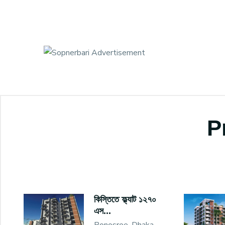
P
কিস্তিতে ফ্ল্যাট ১২৭০
এস...