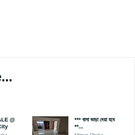
...
ALE @
*** বাসা ভাড়া দেয়া হবে
ity
**...