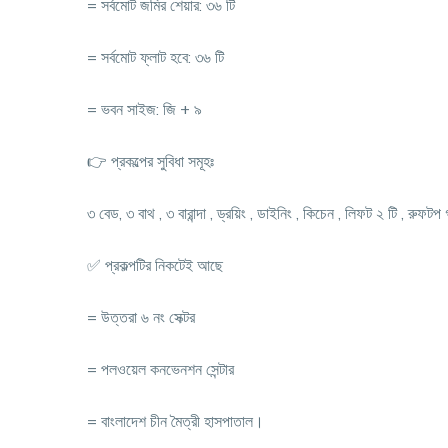
= সর্বমোট জমির শেয়ার: ৩৬ টি
= সর্বমোট ফ্লাট হবে: ৩৬ টি
= ভবন সাইজ: জি + ৯
👉 প্রকল্পের সুবিধা সমূহঃ
৩ বেড, ৩ বাথ , ৩ বারান্দা , ড্রয়িং , ডাইনিং , কিচেন , লিফট ২ টি , রুফটপ
✅ প্রকল্পটির নিকটেই আছে
= উত্তরা ৬ নং সেক্টর
= পলওয়েল কনভেনশন সেন্টার
= বাংলাদেশ চীন মৈত্রী হাসপাতাল।