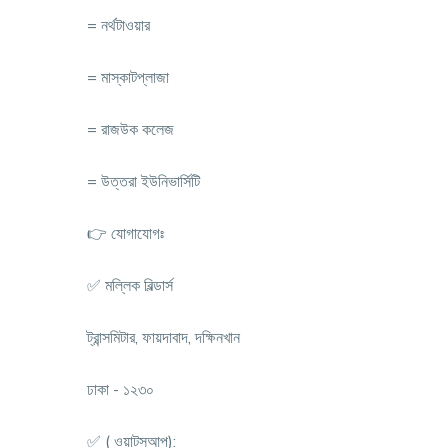
= নর্থটাওয়ার
= মাস্কাটপ্লাজা
= রাজউক কলেজ
= উত্তরা ইউনিভার্সিটি
👉 যোগাযোগঃ
✅ মল্লিক বিল্ডার্স
ট্রান্সমিটার, ফায়দাবাদ, দক্ষিনখান
ঢাকা - ১২৩০
✅ ( ওয়াটসআপ):