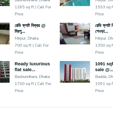
Bashundhara, Dhaka
Mirpur, D
1265 sq ft |
Call For
1553 sq f
Price
Price
রেডি ফ্লাট বিক্রয় @
রেডি ফ্লাট 
মিরপু...
শেওড়া...
Mirpur, Dhaka
Mirpur, D
700 sq ft |
Call For
1350 sq f
Price
Price
Ready luxurious
1091 sqf 
flat sale...
sale @..
Bashundhara, Dhaka
Badda, D
1700 sq ft |
Call For
1091 sq f
Price
Price