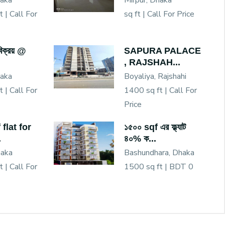
haka
Mirpur, Dhaka
t |
Call For
sq ft |
Call For Price
বিক্রয় @
SAPURA PALACE
, RAJSHAH...
haka
Boyaliya, Rajshahi
t |
Call For
1400 sq ft |
Call For
Price
flat for
১৫০০ sqf এর ফ্ল্যাট
.
৪০% ক...
haka
Bashundhara, Dhaka
t |
Call For
1500 sq ft |
BDT 0