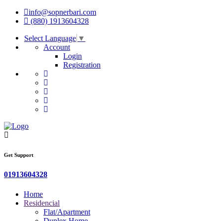
info@sopnerbari.com
(880) 1913604328
Select Language
▼
Account
Login
Registration
Get Support
01913604328
Home
Residencial
Flat/Apartment
Duplex Home