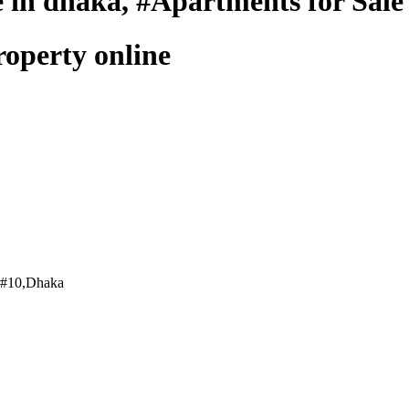
ice in dhaka, #Apartments for Sal
property online
or#10,Dhaka