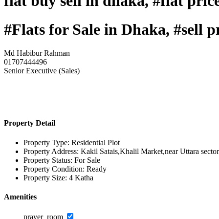
flat buy sell in dhaka, #flat pr
#Flats for Sale in Dhaka, #sell 
Md Habibur Rahman
01707444496
Senior Executive (Sales)
Property Detail
Property Type:
Residential Plot
Property Address:
Kakil Satais,Khalil Market,near Uttara sect
Property Status:
For Sale
Property Condition:
Ready
Property Size:
4 Katha
Amenities
prayer_room