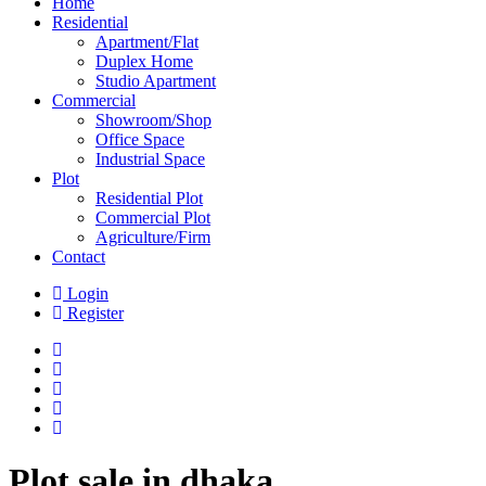
Home
Residential
Apartment/Flat
Duplex Home
Studio Apartment
Commercial
Showroom/Shop
Office Space
Industrial Space
Plot
Residential Plot
Commercial Plot
Agriculture/Firm
Contact
Login
Register
Plot sale in dhaka