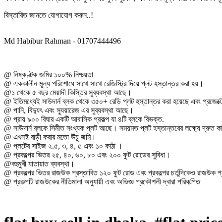
বিস্তারিত জানতে যোগাযোগ করুন..!
Md Habibur Rahman - 01707444496
@ নিষ্কণ্টক জমির ১০০% নিশ্চয়তা
@ এককালীন মূল্য পরিশোধে সাথে সাথে রেজিস্ট্রি দিয়ে প্লট হস্তান্তর করা হয়।
@১ থেকে ৫ বছর মেয়াদী কিস্তির সুব্যবস্থা আছে।
@ ইতিমধ্যেই সাউদার্ন ব্লক থেকে ৩৫০+ রেডি প্লট হস্তান্তর করা হয়েছে এবং প্রজেক্
@ পানি, বিদ্যুৎ এবং স্যুয়ারেজ এর সুব্যবস্থা আছে।
@ প্রায় ৯০০ বিঘার একটি আবাসিক প্রকল্প যা ৪টি ব্লকে বিভক্ত.
@ সাউদার্ন ব্লকে সিমীত সংখ্যক প্লট আছে। সময়মত প্লট হস্তান্তরের লক্ষ্যে দ্রুত
@ এখনই বাড়ী করার মতো উঁচু জমি।
@ প্লটের সাইজ ২.৫, ৩, ৪, ৫ এবং ১০ কাঠা ।
@ প্রকল্পের ভিতর ২৫, ৪০, ৬০, ৮০ এবং ২০০ ফুট রোডের সুবিধা।
@বহুমুখী যাতায়াত ব্যবস্থা।
@ প্রকল্পের ভিতর রাজউক প্রস্তাবিত ১২০ ফুট রোড এবং প্রকল্পের চর্তুদিকেও রাজউক 
@ প্রকল্পটি রাজউকের নীতিমালা অনুযায়ী এবং অভিজ্ঞ প্রকৌশলী দ্বারা পরিকল্পিত