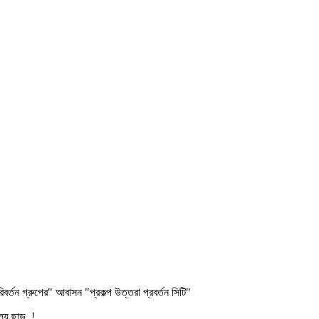
্তন গ্রুপের" আবাসন "প্রকল্প উত্তরা প্রবর্তন সিটি"
ল্য ছাড়..!