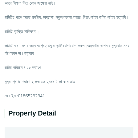
আছে,সিমানা নিয়ে কোন জামেলা নাই।
জমিটির পাশে আছে মসজিদ, মাদ্রাসা, স্কুল,কলেজ,বাজার, বিদুৎ লাইন,পানির লাইন ইত্যাদি।
জমিটি ব্যক্তি মালিকানা।
জমিটি যারা নেবার জন্য আগ্রহ শুধু তাড়াই যোগাযোগ করুন।অন্যথায় আপনার মূল্যবান সময়
নষ্ট করেন না।ধন্যবাদ
জমির পরিমান:৪.২০ শতাংশ
মূল্য: প্রতি শতাংশ ২ লহ্ম ৩০ হাজার টাকা করে মাএ।
মোবাইল :01865292941
Property Detail