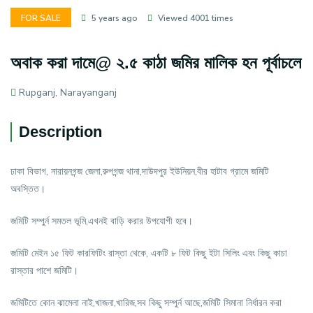
FOR SALE
5 years ago
Viewed 4001 times
অবাক করা দামে@ ২.৫ কাঠা জমির মালিক হন পূর্বাচলে
Rupganj, Narayanganj
Description
ঢাকা বিভাগ, নারায়নগন্জ জেলা,রুপগন্জ থানা,দাউদপুর ইউনিয়ন,বীর হাটাব গ্রামে জমিটি
অবস্তিত।
জমিটি সম্পুর্ন সমতল ভূমি,এখনই বাড়ি করার উপযোগী হবে।
জমিটি মেইন ১৫ ফিট কারফিটিং রাস্তা থেকে, একটি ৮ ফিট কিছু ইটা সিলিং এবং কিছু কাচা
রাস্তার পাশে জমিটি।
জমিটিতে কোন ঝামেলা নাই,খাজনা,খারিজ,সব কিছু সম্পুর্ন আছে,জমিটি সিমানা নির্ধারন করা