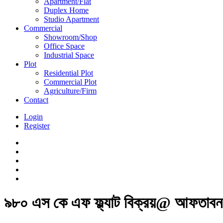
Apartment/Flat
Duplex Home
Studio Apartment
Commercial
Showroom/Shop
Office Space
Industrial Space
Plot
Residential Plot
Commercial Plot
Agriculture/Firm
Contact
Login
Register
৯৮০ এস কে এফ ফ্ল্যাট বিক্রয়@ আফতাব