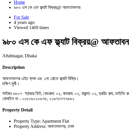
Home
৯৮০ এস কে এফ ফ্ল্যাট বিক্রয়@ আফতাবনগর
For Sale
4 years ago
Viewed 1469 times
৯৮০ এস কে এফ ফ্ল্যাট বিক্রয়@ আফতাব
Aftabnagar, Dhaka
Description
আফতাবনগর এইচ ব্লক এর ১নং রোডে ফ্ল্যাট বিক্রি।
দক্ষিণ মুখী।
সাইজঃ ৯৮০+ স্কয়ার ফিট, বেডরুম: ০২, বাথরুম: ০২, বারান্দা: ০২, ড্রয়িং রুম, ডাইনিং 
মোবাইল নং - ০১৮১৯০২০৬৭৫, ০১৬৭৩৭৭৭৬৯২
Property Detail
Property Type:
Apartment Flat
Property Address:
আফতাবনগর, ঢাকা