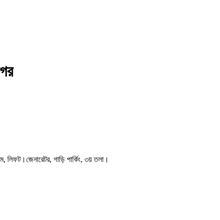
নগর
রুম, লিফট।জেনারেটর, গাড়ি পার্কিং, ৩য় তলা।