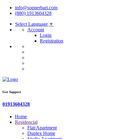
info@sopnerbari.com
(880) 1913604328
Select Language
▼
Account
Login
Registration
Get Support
01913604328
Home
Residencial
Flat/Apartment
Duplex Home
Studio Apartment