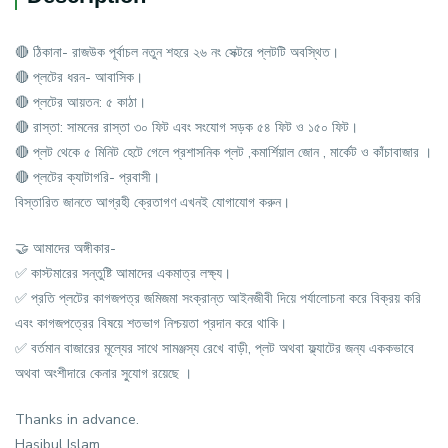
🔴 ঠিকানা- রাজউক পূর্বাচল নতুন শহরে ২৬ নং সেক্টরে প্লটটি অবস্থিত।
🔴 প্লটের ধরন- আবাসিক।
🔴 প্লটের আয়তন: ৫ কাঠা।
🔴 রাস্তা: সামনের রাস্তা ৩০ ফিট এবং সংযোগ সড়ক ৫৪ ফিট ও ১৫০ ফিট।
🔴 প্লট থেকে ৫ মিনিট হেটে গেলে প্রশাসনিক প্লট ,কমার্শিয়াল জোন , মার্কেট ও কাঁচাবাজার ।
🔴 প্লটের ক্যাটাগরি- প্রবাসী।
বিস্তারিত জানতে আগ্রহী ক্রেতাগণ এখনই যোগাযোগ করুন।
🤝 আমাদের অঙ্গীকার-
✅ কাস্টমারের সন্তুষ্টি আমাদের একমাত্র লক্ষ্য।
✅ প্রতি প্লটের কাগজপত্র জমিজমা সংক্রান্ত আইনজীবী দিয়ে পর্যালোচনা করে বিক্রয় করি
এবং কাগজপত্রের বিষয়ে শতভাগ নিশ্চয়তা প্রদান করে থাকি।
✅ বর্তমান বাজারের মূল্যের সাথে সামঞ্জস্য রেখে বাড়ী, প্লট অথবা ফ্ল্যাটের জন্য এককভাবে
অথবা অংশীদারে কেনার সু্যোগ রয়েছে ।
Thanks in advance.
Hasibul Islam