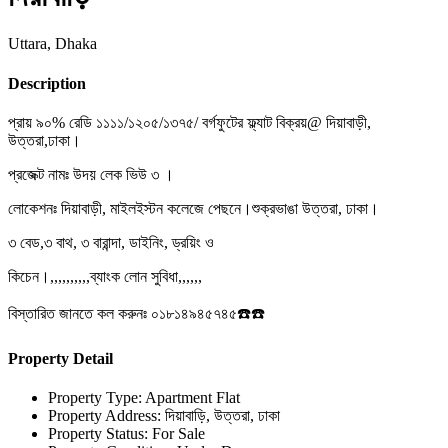
Uttara, Dhaka
Description
প্রায় ৯০% রেডি ১১১১/১২০৫/১৩৭৫/ বর্গফুটের ফ্ল্যাট বিক্রয়@ দিয়াবাড়ী,
উত্তরা,ঢাকা।
প্রজেক্ট নামঃ উদয় লেক ভিউ ৩ ।
লোকেশনঃ দিয়াবাড়ী, মাইলইস্টন কলেজে পেছনে।শুক্রভাঙা উত্তরা, ঢাকা।
৩ বেড,৩ বাথ, ৩ বারান্দা, ডাইনিং, ড্রয়িং ও
কিচেন।,,,,,,,,,,ব্যাংক লোন সুবিধা,,,,,,
বিস্তারিত জানতে কল করুনঃ ০১৮১৪৯৪৫৭৪৫☎️☎️
Property Detail
Property Type:
Apartment Flat
Property Address:
দিয়াবাড়ি, উত্তরা, ঢাকা
Property Status:
For Sale