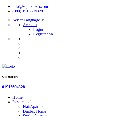
info@sopnerbari.com
(880) 1913604328
Select Language
▼
Account
Login
Registration
Get Support
01913604328
Home
Residencial
Flat/Apartment
Duplex Home
Studio Apartment