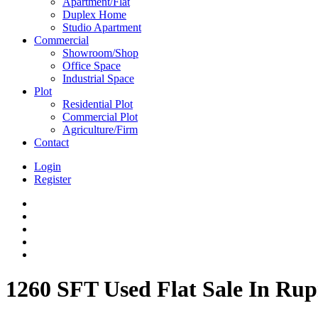
Apartment/Flat
Duplex Home
Studio Apartment
Commercial
Showroom/Shop
Office Space
Industrial Space
Plot
Residential Plot
Commercial Plot
Agriculture/Firm
Contact
Login
Register
1260 SFT Used Flat Sale In Ru