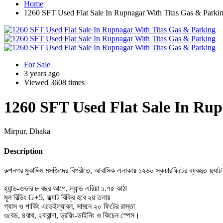
Home
1260 SFT Used Flat Sale In Rupnagar With Titas Gas & Parki
For Sale
3 years ago
Viewed 3608 times
1260 SFT Used Flat Sale In Ru
Mirpur, Dhaka
Description
রুপনগর মুকাদ্দিম মসজিদের বিপরীতে, আবাসিক এলাকায় ১২৬০ স্কয়ারফিটের ব্যবহৃত ফ্ল্যাট 
হ্যান্ড-ওভার ৮ বছর আগে, ল্যান্ড এরিয়া ১.৭৫ কাঠা
মূল বিল্ডিং G+5, ফ্ল্যাট বিক্রি হবে ২য় তলায়
গ্যাস ও পার্কিং এভেইল্যাবল, সামনে ২০ ফিটের রাস্তা
৩বেড, ৪বাথ, ২বারান্দা, ড্রয়িং-ডাইনিং ও কিচেন স্পেস।