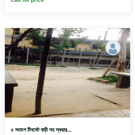
৫ সতাংশ টিনসেট বাড়ী সহ স্কয়ার...