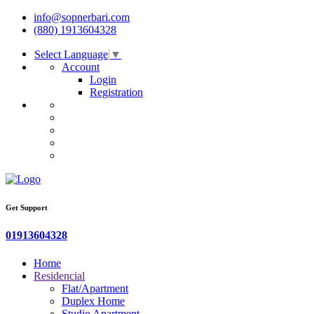
info@sopnerbari.com
(880) 1913604328
Select Language
▼
Account
Login
Registration
Get Support
01913604328
Home
Residencial
Flat/Apartment
Duplex Home
Studio Apartment