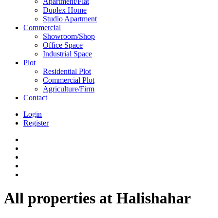
Apartment/Flat
Duplex Home
Studio Apartment
Commercial
Showroom/Shop
Office Space
Industrial Space
Plot
Residential Plot
Commercial Plot
Agriculture/Firm
Contact
Login
Register
All properties at Halishahar